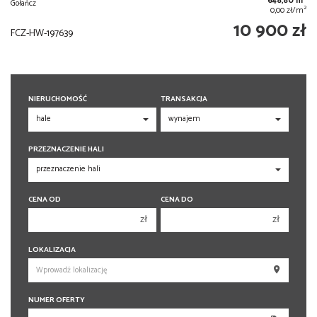
648,80 m
Gołańcz
2
0,00 zł/m
10 900 zł
FCZ-HW-197639
NIERUCHOMOŚĆ
TRANSAKCJA
PRZEZNACZENIE HALI
CENA OD
CENA DO
zł
zł
150 000 zł
150 000 zł
LOKALIZACJA
200 000 zł
200 000 zł
250 000 zł
250 000 zł
NUMER OFERTY
300 000 zł
300 000 zł