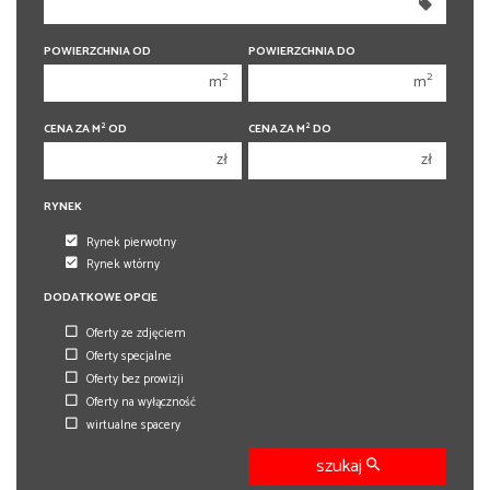
350 000 zł
350 000 zł
400 000 zł
400 000 zł
POWIERZCHNIA OD
POWIERZCHNIA DO
2
2
m
m
450 000 zł
450 000 zł
2
2
CENA ZA M
OD
CENA ZA M
DO
zł
zł
RYNEK
Rynek pierwotny
Rynek wtórny
DODATKOWE OPCJE
Oferty ze zdjęciem
Oferty specjalne
Oferty bez prowizji
Oferty na wyłączność
wirtualne spacery
szukaj