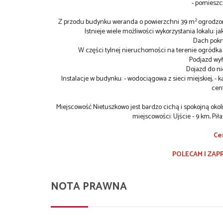
- pomieszcz
2
Z przodu budynku weranda o powierzchni 39 m
ogrodzon
Istnieje wiele możliwości wykorzystania lokalu:
Dach pokr
W części tylnej nieruchomości na terenie ogródk
Podjazd wył
Dojazd do ni
Instalacje w budynku: - wodociągowa z sieci miejskiej, - k
cen
Miejscowość Nietuszkowo jest bardzo cichą i spokojną oko
miejscowości: Ujście - 9 km, Piła
Cen
POLECAM I ZAP
NOTA PRAWNA