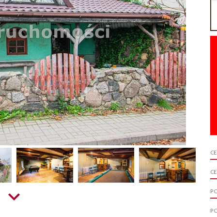
C
CE
P
P