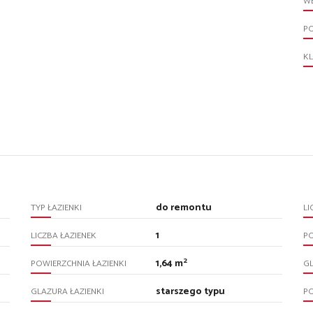
WE
P
KL
do remontu
TYP ŁAZIENKI
LI
1
LICZBA ŁAZIENEK
P
2
1,64 m
POWIERZCHNIA ŁAZIENKI
G
starszego typu
GLAZURA ŁAZIENKI
P