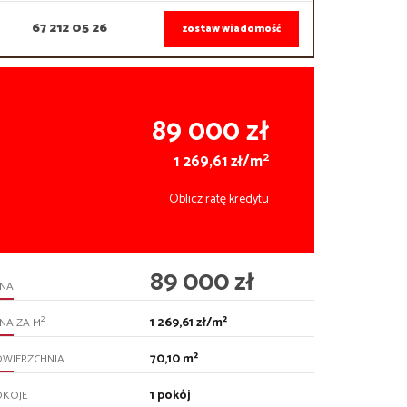
67 212 05 26
zostaw wiadomość
89 000 zł
2
1 269,61 zł/m
Oblicz ratę kredytu
89 000 zł
ENA
1 269,61 zł/m²
2
NA ZA M
70,10 m²
OWIERZCHNIA
1 pokój
OKOJE