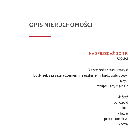
OPIS NIERUCHOMOŚCI
NA SPRZEDAŻ DOM 
NOWA 
Na sprzedaż parterowy d
Budynek z przeznaczeniem mieszkalnym bądź usługowym,
użyt
znajdujący się na 
W budy
- bardzo 
- ku
- łazi
- przedsionek w 
- prz