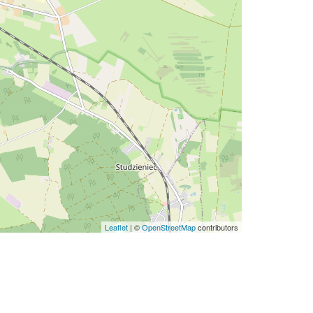
Leaflet
| ©
OpenStreetMap
contributors