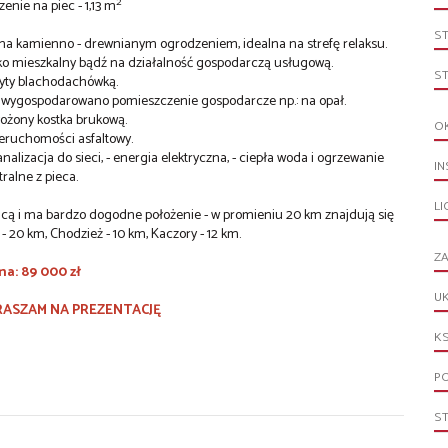
2
enie na piec - 1,13 m
S
a kamienno - drewnianym ogrodzeniem, idealna na strefę relaksu.
 jako mieszkalny bądź na działalność gospodarczą usługową.
S
yty blachodachówką.
a wygospodarowano pomieszczenie gospodarcze np.: na opał.
ożony kostka brukową.
O
eruchomości asfaltowy.
analizacja do sieci, - energia elektryczna, - ciepła woda i ogrzewanie
IN
tralne z pieca.
L
licą i ma bardzo dogodne położenie - w promieniu 20 km znajdują się
 - 20 km, Chodzież - 10 km, Kaczory - 12 km.
ZA
a: 89 000 zł
UK
RASZAM NA PREZENTACJĘ
KS
PO
S