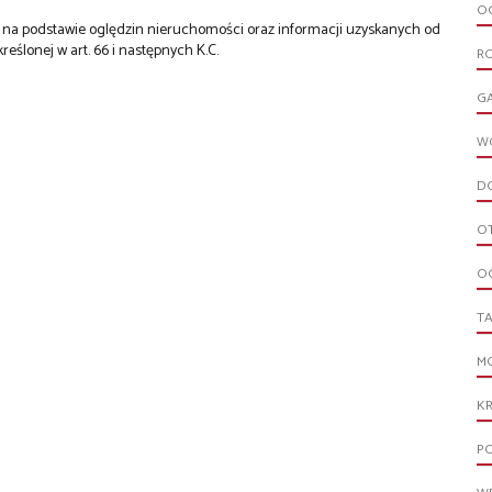
OG
st na podstawie oględzin nieruchomości oraz informacji uzyskanych od
kreślonej w art. 66 i następnych K.C.
R
G
W
D
O
O
T
M
K
PO