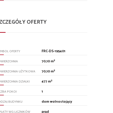
ZCZEGÓŁY OFERTY
FRC-DS-195401
YMBOL OFERTY
70,10 m²
OWIERZCHNIA
70,10 m²
OWIERZCHNIA UŻYTKOWA
477 m²
WIERZCHNIA DZIAŁKI
1
CZBA POKOI
dom wolnostojący
ODZAJ BUDYNKU
prąd
PŁATY WG LICZNIKÓW