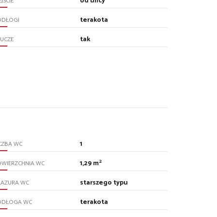
od ulicy
JŚCIE
terakota
ODŁOGI
tak
UCZE
1
CZBA WC
2
1,29 m
OWIERZCHNIA WC
starszego typu
LAZURA WC
terakota
ODŁOGA WC