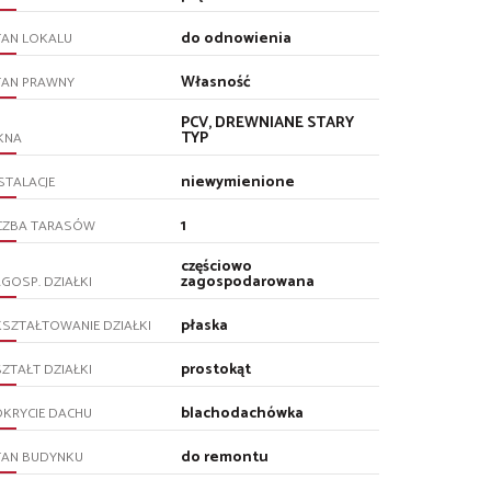
do odnowienia
TAN LOKALU
Własność
TAN PRAWNY
PCV, DREWNIANE STARY
TYP
KNA
niewymienione
STALACJE
1
ICZBA TARASÓW
częściowo
zagospodarowana
GOSP. DZIAŁKI
płaska
SZTAŁTOWANIE DZIAŁKI
prostokąt
ZTAŁT DZIAŁKI
blachodachówka
KRYCIE DACHU
do remontu
TAN BUDYNKU