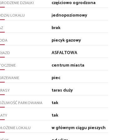
częściowo ogrodzona
RODZENIE DZIAŁKI
jednopoziomowy
ODZAJ LOKALU
brak
AZ
piecyk gazowy
ODA
ASFALTOWA
OJAZD
centrum miasta
TOCZENIE
piec
GRZEWANIE
taras duży
ARASY
tak
OŻLIWOŚĆ PARKOWANIA
tak
RATY
w głównym ciągu pieszych
ŁOŻENIE LOKALU