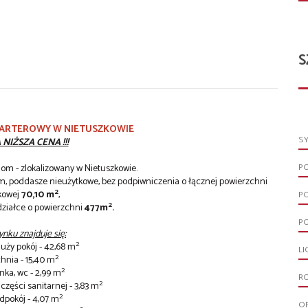
S
PARTEROWY W NIETUSZKOWIE
S
NIŻSZA CENA !!!
P
om - zlokalizowany w Nietuszkowie.
 poddasze nieużytkowe, bez podpiwniczenia o łącznej powierzchni
2
kowej
70,10 m
,
P
2
działce o powierzchni
477m
.
PO
nku znajduje się:
2
duży pokój - 42,68 m
LI
2
chnia - 15,40 m
2
enka, wc - 2,99 m
R
2
części sanitarnej - 3,83 m
2
edpokój - 4,07 m
O