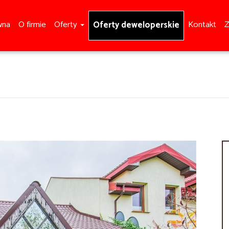
wna
O firmie
Oferty
Kontakt
Z
Oferty deweloperskie