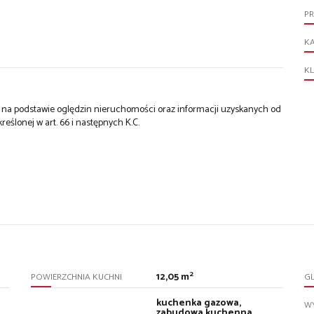
P
KA
KL
st na podstawie oględzin nieruchomości oraz informacji uzyskanych od
kreślonej w art. 66 i następnych K.C.
2
12,05 m
POWIERZCHNIA KUCHNI
GL
kuchenka gazowa,
WY
zabudowa kuchenna,