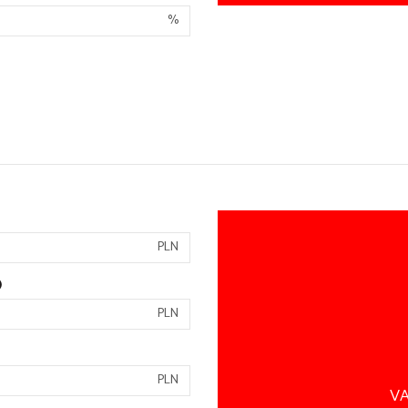
%
PLN
)
PLN
PLN
VA