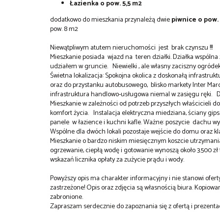
Łazienka o pow. 5,5 m2
dodatkowo do mieszkania przynależą dwie
piwnice o pow.
pow. 8 m2
Niewątpliwym atutem nieruchomości jest brak czynszu !!!
Mieszkanie posiada wjazd na teren działki. Działka wspóln
udziałem w gruncie. Niewielki , ale własny zaciszny ogródek i
Świetna lokalizacja: Spokojna okolica z doskonałą infrastruktu
oraz do przystanku autobusowego, blisko markety Inter March
infrastruktura handlowo-usługowa niemal w zasięgu ręki. 
Mieszkanie w zależności od potrzeb przyszłych właścicieli 
komfort życia. Instalacja elektryczna miedziana, ściany gi
panele w łazience i kuchni kafle. Ważne: poszycie dachu wy
Wspólne dla dwóch lokali pozostaje wejście do domu oraz k
Mieszkanie o bardzo niskim miesięcznym koszcie utrzyman
ogrzewanie, ciepłą wodę i gotowanie wynoszą około 3.500 zł
wskazań licznika opłaty za zużycie prądu i wody.
Powyższy opis ma charakter informacyjny i nie stanowi ofe
zastrzeżone! Opis oraz zdjęcia są własnością biura. Kopiowan
zabronione.
Zapraszam serdecznie do zapoznania się z ofertą i prezenta