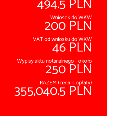
494.5 PLN
Wniosek do WKW
200 PLN
VAT od wniosku do WKW
46 PLN
Wypisy aktu notarialnego - około
250 PLN
RAZEM (cena + opłaty)
355,040.5 PLN