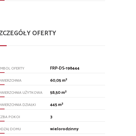
ZCZEGÓŁY OFERTY
FRP-DS-198444
YMBOL OFERTY
60,05 m²
OWIERZCHNIA
58,50 m²
OWIERZCHNIA UŻYTKOWA
445 m²
WIERZCHNIA DZIAŁKI
3
CZBA POKOI
wielorodzinny
ODZAJ DOMU