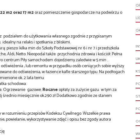
O
 22 m2 oraz 17 m2
oraz pomieszczenie gospodarcze na podwórzu o
LI
O
a z podziałem do użytkowania własnego zgodnie z przypisanym
dealny na relaks i spotkania z bliskimi.
IN
rą: pieszo: kilka min do Szkoły Podstawowej nr 6 i nr 7 i przedszkola
e, Aldi, Netto. Nieopodal także przychodnia zdrowia i kościół. Pełna
UK
Do centrum Piły samochodem dojedziemy zaledwie w 5 min .
do odświeżenia , lub remontu w przypadku osób ceniących sobie wyższy
KS
psowane do odświeżenia, w łazience kafle starszego typu. Na podłogach
mienione ok. 2 lata temu
latka schodowa.
PO
ia. Ogrzewanie gazowe.
Roczne
opłaty za zużycie gazu w tym za
 tj średnio miesięcznie ok.290 zł Dodatkowo zgodnie ze stanem
S
PO
rty w rozumieniu przepisów Kodeksu Cywilnego. Wszelkie prawa
ie, powielanie, wykorzystywanie zdjęć i opisu bez zgody autora
OG
cję
W