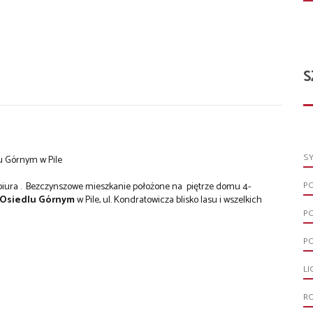
S
S
 Górnym w Pile
P
biura . Bezczynszowe mieszkanie położone na piętrze domu 4-
Osiedlu Górnym
w Pile, ul. Kondratowicza blisko lasu i wszelkich
P
PO
LI
R