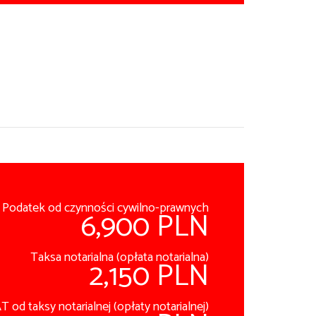
Podatek od czynności cywilno-prawnych
6,900 PLN
Taksa notarialna (opłata notarialna)
2,150 PLN
T od taksy notarialnej (opłaty notarialnej)