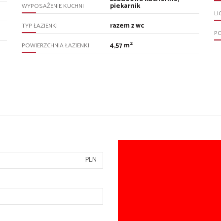
piekarnik
WYPOSAŻENIE KUCHNI
LI
razem z wc
TYP ŁAZIENKI
P
2
4,57 m
POWIERZCHNIA ŁAZIENKI
PLN