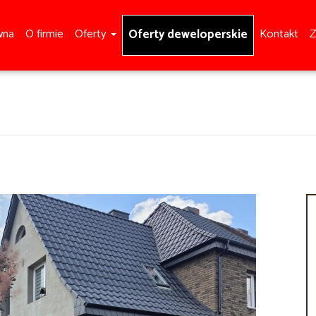
wna
O firmie
Oferty
Kontakt
Z
Oferty deweloperskie