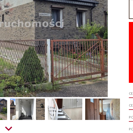
C
CE
P
P