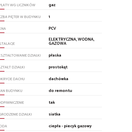
gaz
PŁATY WG LICZNIKÓW
1
CZBA PIĘTER W BUDYNKU
PCV
KNA
ELEKTRYCZNA, WODNA,
GAZOWA
STALACJE
płaska
SZTAŁTOWANIE DZIAŁKI
prostokąt
ZTAŁT DZIAŁKI
dachówka
KRYCIE DACHU
do remontu
TAN BUDYNKU
tak
DPIWNICZENIE
siatka
RODZENIE DZIAŁKI
ciepła - piecyk gazowy
ODA