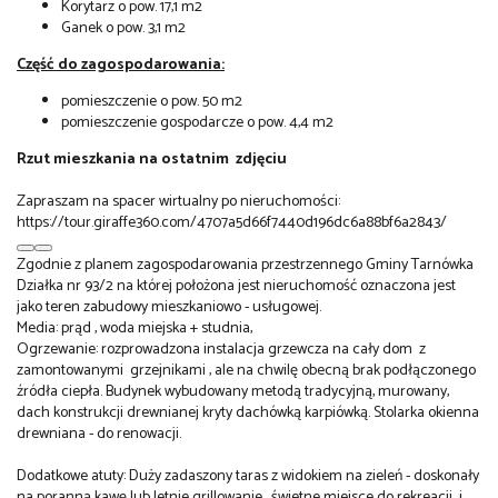
Korytarz o pow. 17,1 m2
Ganek o pow. 3,1 m2
Część do zagospodarowania:
pomieszczenie o pow. 50 m2
pomieszczenie gospodarcze o pow. 4,4 m2
Rzut mieszkania na ostatnim zdjęciu
Zapraszam na spacer wirtualny po nieruchomości:
https://tour.giraffe360.com/4707a5d66f7440d196dc6a88bf6a2843/
Zgodnie z planem zagospodarowania przestrzennego Gminy Tarnówka
Działka nr 93/2 na której położona jest nieruchomość oznaczona jest
jako teren zabudowy mieszkaniowo - usługowej.
Media: prąd , woda miejska + studnia,
Ogrzewanie: rozprowadzona instalacja grzewcza na cały dom z
zamontowanymi grzejnikami , ale na chwilę obecną brak podłączonego
źródła ciepła. Budynek wybudowany metodą tradycyjną, murowany,
dach konstrukcji drewnianej kryty dachówką karpiówką. Stolarka okienna
drewniana - do renowacji.
Dodatkowe atuty: Duży zadaszony taras z widokiem na zieleń - doskonały
na poranną kawę lub letnie grillowanie, świetne miejsce do rekreacji i