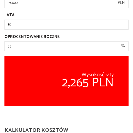
PLN
LATA
OPROCENTOWANIE ROCZNE
%
Wysokość raty
2,265 PLN
KALKULATOR KOSZTÓW