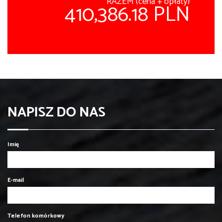
RAZEM (cena + opłaty)
410,386.18 PLN
NAPISZ DO NAS
Imię
E-mail
Telefon komórkowy