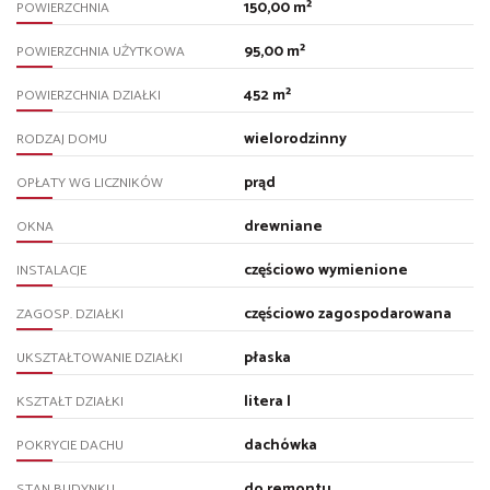
150,00 m²
POWIERZCHNIA
95,00 m²
POWIERZCHNIA UŻYTKOWA
452 m²
POWIERZCHNIA DZIAŁKI
wielorodzinny
RODZAJ DOMU
prąd
OPŁATY WG LICZNIKÓW
drewniane
OKNA
częściowo wymienione
INSTALACJE
częściowo zagospodarowana
ZAGOSP. DZIAŁKI
płaska
UKSZTAŁTOWANIE DZIAŁKI
litera l
KSZTAŁT DZIAŁKI
dachówka
POKRYCIE DACHU
do remontu
STAN BUDYNKU