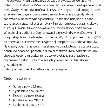
miejscowości Płytnica, tuż przy ścieżce prowadzącej do lasu. W
odległości dosłownie 100 m od rzeki Płytnica, kilka minut spacerem od
rzeki Gwdy. Nieopodal można skorzystać z przystani kajakowej i ruszyć
szlakami rzecznymi rozkoszować się osobliwością przyrody która
zachwyca w najbliższym sąsiedztwie. To idealne miejsce dla osób
szukających ciszy i bliskości natury. Nieruchomość z duszą i ciekawą
historią. Dawniej funkcjonował jako budynek szkoły podstawowej.
Właścicielka podjęła próbę renowacji pięknych drzwi wejściowych i
oryginalnych kafli z ubiegłego stulecia. Wysokość pomieszczeń to 3,20 m
co pozwala na utrzymanie przyjemnej temperatury podczas upałów.
Na chwilę obecną na cele mieszkaniowe zaadoptowana została część
domu, do adaptacji pozostaje duża przestrzeń która pozwala śmiało
stworzyć osobne mieszkanie, lub wykorzystać ją na urządzenie
ogromnego salonu , czy miejsce dla prowadzenia działalności
gospodarczej.
układ pomieszczeń kształtuje się następująco:
Część mieszkalna:
Salon o pow. 26,8 m2
Sypialnia o pow. 26 m2
Kuchnia o pow. 8,5 m2
Jadalnia o pow. 7,8 m2
Łazienka o pow. 5,7 m2