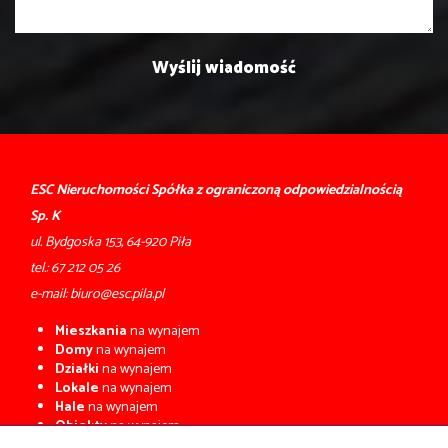
ESC Nieruchomości Spółka z ograniczoną odpowiedzialnością
Sp. K
ul. Bydgoska 153, 64-920 Piła
tel.:
67 212 05 26
e-mail:
biuro@esc.pila.pl
Mieszkania
na wynajem
Domy
na wynajem
Działki
na wynajem
Lokale
na wynajem
Hale
na wynajem
Obiekty
na wynajem