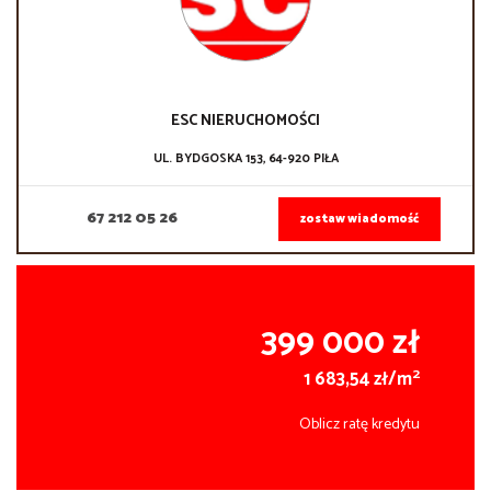
ESC NIERUCHOMOŚCI
UL. BYDGOSKA 153, 64-920 PIŁA
67 212 05 26
zostaw wiadomość
399 000 zł
2
1 683,54 zł/m
Oblicz ratę kredytu