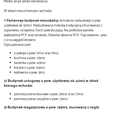
Media: prąd, woda, kanalizacja
W skład nieruchomości wchodzi:
1)
Parterowy budynek mieszkalny
(w trakcie rozbudowy) o pow.
użytkowej ok. 50m2. Wybudowany metodą tradycyjną (murowany) z
suporeksu, ocieplony. Dach pokryty papą. Na podłodze panele,
wykładzina PCV oraz terakota. Stolarka okienna PCV. Ogrzewanie - piec
c.o na węgiel/drewno
Opis pomieszczeń:
2 pokoje o pow. 17m2 oraz 11m2
kuchnia o pow. 7,6m2
łazienka o pow. 4,5m2
korytarz o pow. 6,5m2
kotłownia o pow. 3m2
2) Budynek usługowy o pow. użytkowej ok. 42m2 w skład
którego wchodzi:
pomieszczenia biurowe o pow. 26m2 oraz 7,7m2
pomieszczenie socjalne o pow. 7,5m2
3) Budynek magazynowy o pow. 145m2, murowany z cegły