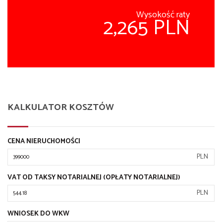
Wysokość raty
2,265 PLN
KALKULATOR KOSZTÓW
CENA NIERUCHOMOŚCI
PLN
VAT OD TAKSY NOTARIALNEJ (OPŁATY NOTARIALNEJ)
PLN
WNIOSEK DO WKW