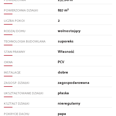
237,00 m²
POWIERZCHNIA
857 m²
POWIERZCHNIA DZIAŁKI
2
LICZBA POKOI
wolnostojący
RODZAJ DOMU
suporeks
TECHNOLOGIA BUDOWLANA
Własność
STAN PRAWNY
PCV
OKNA
dobre
INSTALACJE
zagospodarowana
ZAGOSP. DZIAŁKI
płaska
UKSZTAŁTOWANIE DZIAŁKI
nieregularny
KSZTAŁT DZIAŁKI
papa
POKRYCIE DACHU