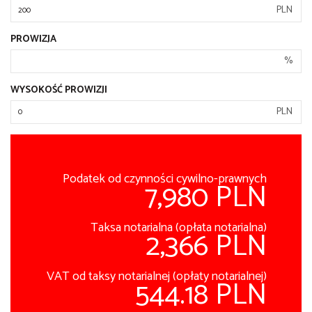
PLN
PROWIZJA
%
WYSOKOŚĆ PROWIZJI
PLN
Podatek od czynności cywilno-prawnych
7,980 PLN
Taksa notarialna (opłata notarialna)
2,366 PLN
VAT od taksy notarialnej (opłaty notarialnej)
544.18 PLN