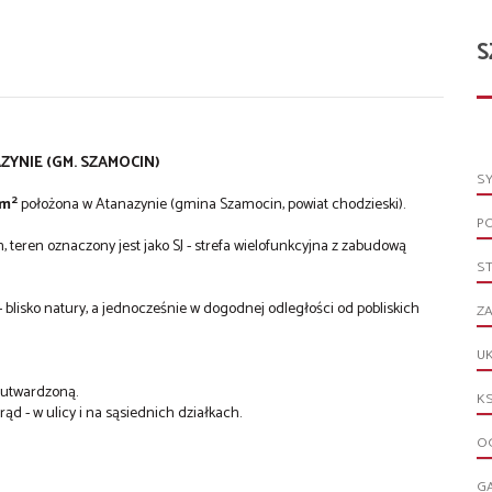
S
YNIE (GM. SZAMOCIN)
S
2
m
położona w Atanazynie (gmina Szamocin, powiat chodzieski).
P
ren oznaczony jest jako SJ - strefa wielofunkcyjna z zabudową
S
blisko natury, a jednocześnie w dogodnej odległości od pobliskich
ZA
UK
ą utwardzoną.
KS
rąd - w ulicy i na sąsiednich działkach.
OG
G