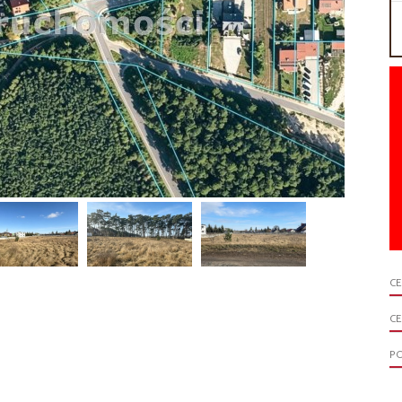
C
CE
P