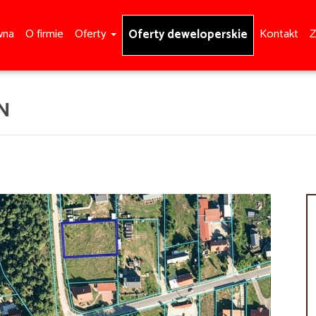
wna
O firmie
Oferty
Kontakt
Z
Oferty deweloperskie
N