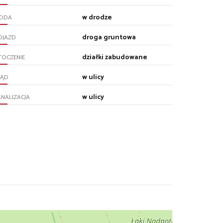
w drodze
ODA
droga gruntowa
OJAZD
działki zabudowane
TOCZENIE
w ulicy
RĄD
w ulicy
NALIZACJA