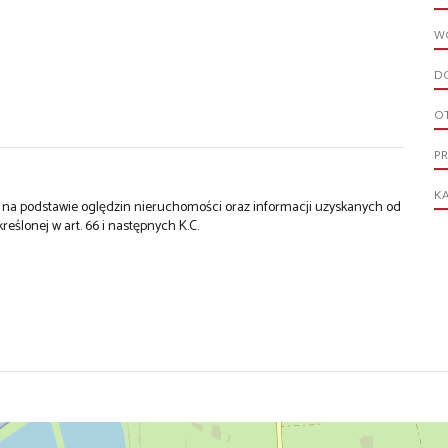
W
D
O
P
KA
st na podstawie oględzin nieruchomości oraz informacji uzyskanych od
kreślonej w art. 66 i następnych K.C.