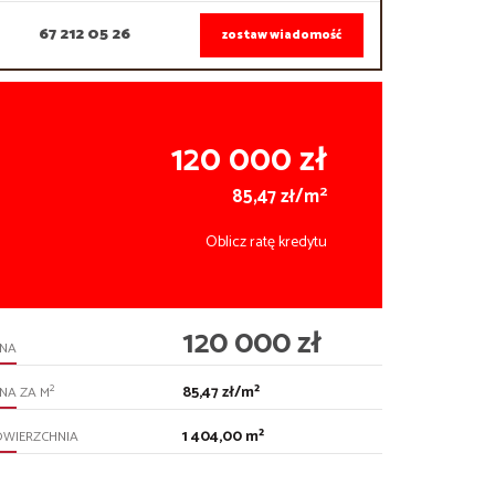
67 212 05 26
zostaw wiadomość
120 000 zł
2
85,47 zł/m
Oblicz ratę kredytu
120 000 zł
ENA
85,47 zł/m²
2
NA ZA M
1 404,00 m²
OWIERZCHNIA