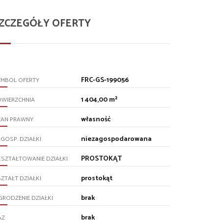
ZCZEGÓŁY OFERTY
FRC-GS-199056
YMBOL OFERTY
1 404,00 m²
OWIERZCHNIA
własność
TAN PRAWNY
niezagospodarowana
GOSP. DZIAŁKI
PROSTOKĄT
SZTAŁTOWANIE DZIAŁKI
prostokąt
ZTAŁT DZIAŁKI
brak
RODZENIE DZIAŁKI
brak
AZ