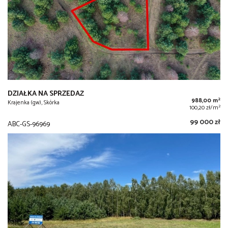
DZIAŁKA NA SPRZEDAŻ
2
988,00 m
Krajenka (gw), Skórka
2
100,20 zł/m
99 000 zł
ABC-GS-96969