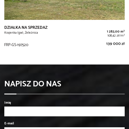
DZIAŁKA NA SPRZEDAŻ
2
1 282,00 m
Krajenka (gw), Żeleźnica
2
108,42 zł/m
139 000 zł
FRP-GS-197520
NAPISZ DO NAS
Imię
E-mail