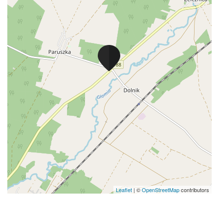
Leaflet
| ©
OpenStreetMap
contributors