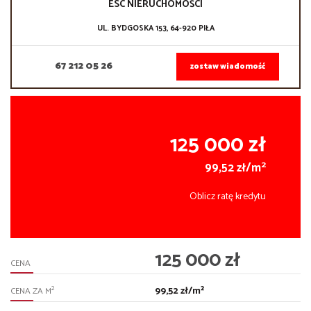
ESC NIERUCHOMOŚCI
UL. BYDGOSKA 153, 64-920 PIŁA
67 212 05 26
zostaw wiadomość
125 000 zł
2
99,52 zł/m
Oblicz ratę kredytu
125 000 zł
CENA
99,52 zł/m²
2
CENA ZA M