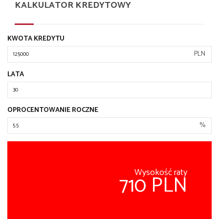
KALKULATOR KREDYTOWY
KWOTA KREDYTU
PLN
LATA
OPROCENTOWANIE ROCZNE
%
Wysokość raty
710 PLN