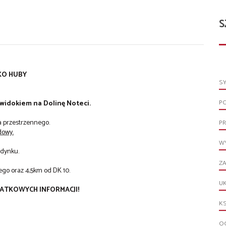
S
KO HUBY
S
P
 widokiem na Dolinę Noteci.
a przestrzennego.
PR
dowy.
WY
udynku.
ZA
go oraz 4,5km od DK 10.
UK
ATKOWYCH INFORMACJI!
KS
OG