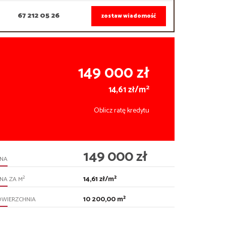
67 212 05 26
zostaw wiadomość
149 000 zł
2
14,61 zł/m
Oblicz ratę kredytu
149 000 zł
ENA
14,61 zł/m²
2
NA ZA M
10 200,00 m²
OWIERZCHNIA