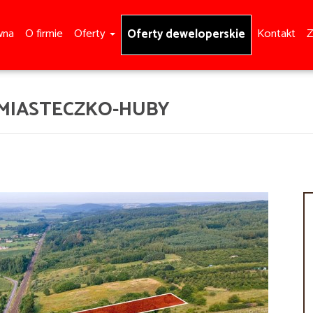
wna
O firmie
Oferty
Kontakt
Z
Oferty deweloperskie
 MIASTECZKO-HUBY