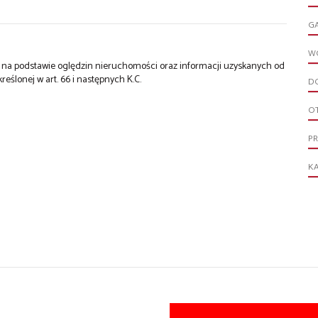
G
W
st na podstawie oględzin nieruchomości oraz informacji uzyskanych od
kreślonej w art. 66 i następnych K.C.
D
O
P
KA