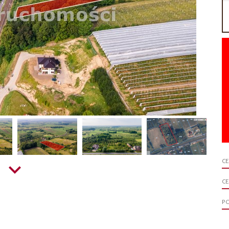
C
CE
P