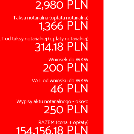
2,980 PLN
Taksa notarialna (opłata notarialna)
1,366 PLN
T od taksy notarialnej (opłaty notarialnej)
314.18 PLN
Wniosek do WKW
200 PLN
VAT od wniosku do WKW
46 PLN
Wypisy aktu notarialnego - około
250 PLN
RAZEM (cena + opłaty)
154,156.18 PLN