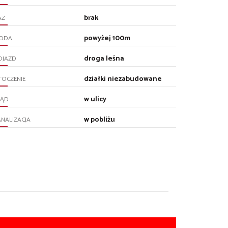
brak
AZ
powyżej 100m
ODA
droga leśna
OJAZD
działki niezabudowane
TOCZENIE
w ulicy
RĄD
w pobliżu
NALIZACJA