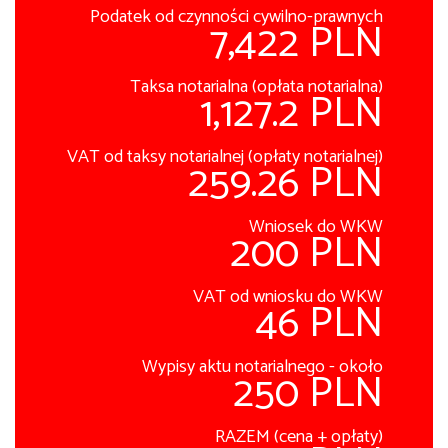
Podatek od czynności cywilno-prawnych
7,422 PLN
Taksa notarialna (opłata notarialna)
1,127.2 PLN
VAT od taksy notarialnej (opłaty notarialnej)
259.26 PLN
Wniosek do WKW
200 PLN
VAT od wniosku do WKW
46 PLN
Wypisy aktu notarialnego - około
250 PLN
RAZEM (cena + opłaty)