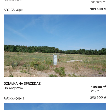
2
300,00 zł/m
303 600 zł
ABC-GS-96941
DZIAŁKA NA SPRZEDAŻ
2
1 012,00 m
Piła, Gładyszewo
2
300,00 zł/m
303 600 zł
ABC-GS-96942