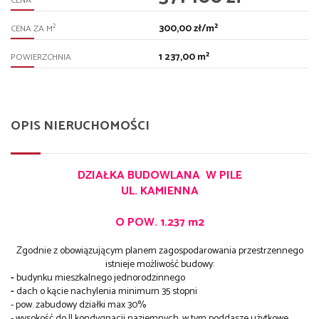
CENA
300,00 zł/m²
2
CENA ZA M
1 237,00 m²
POWIERZCHNIA
OPIS NIERUCHOMOŚCI
DZIAŁKA BUDOWLANA W PILE
UL. KAMIENNA
O POW. 1.237 m2
Zgodnie z obowiązującym planem zagospodarowania przestrzennego
istnieje możliwość budowy:
-
budynku mieszkalnego jednorodzinnego
-
dach o kącie nachylenia minimum 35 stopni
- pow. zabudowy działki max 30%
- wysokość do II kondygnacji naziemnych, w tym poddasze użytkowe