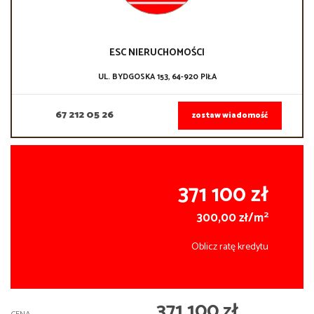
ESC NIERUCHOMOŚCI
UL. BYDGOSKA 153, 64-920 PIŁA
67 212 05 26
zostaw wiadomość
371 100 zł
2
300,00 zł/m
Oblicz ratę kredytu
371 100 zł