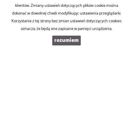
NAPISZ DO NAS
klientów. Zmiany ustawień dotyczących plików cookie można
dokonać w dowolnej chwili modyfikując ustawienia przeglądarki.
Imię
Korzystanie z tej strony bez zmian ustawień dotyczących cookies
oznacza, że będą one zapisane w pamięci urządzenia.
rozumiem
E-mail
Telefon komórkowy
Kod zabezpieczający
Wiadomość