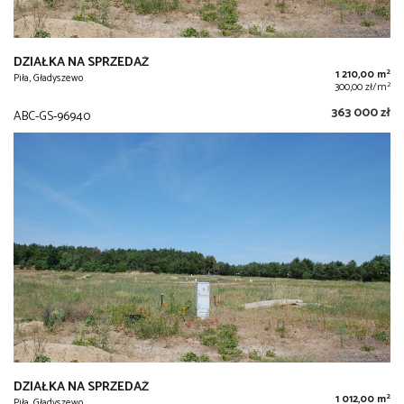
DZIAŁKA NA SPRZEDAŻ
2
1 210,00 m
Piła, Gładyszewo
2
300,00 zł/m
363 000 zł
ABC-GS-96940
DZIAŁKA NA SPRZEDAŻ
2
1 012,00 m
Piła, Gładyszewo