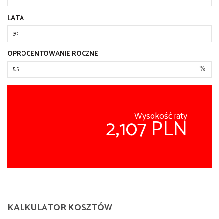
LATA
OPROCENTOWANIE ROCZNE
%
Wysokość raty
2,107 PLN
KALKULATOR KOSZTÓW