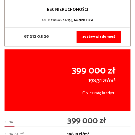
ESC NIERUCHOMOŚCI
UL. BYDGOSKA 153, 64-920 PIŁA
67 212 05 26
zostaw wiadomość
399 000 zł
2
198,31 zł/m
Oblicz ratę kredytu
399 000 zł
CENA
198,31 zł/m²
2
CENA ZA M