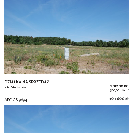
DZIAŁKA NA SPRZEDAŻ
2
1 012,00 m
Piła, Gładyszewo
2
300,00 zł/m
303 600 zł
ABC-GS-96941