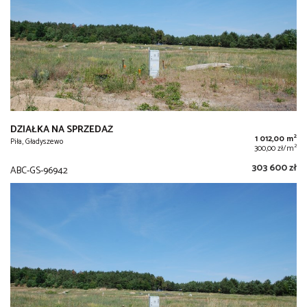
DZIAŁKA NA SPRZEDAŻ
2
1 012,00 m
Piła, Gładyszewo
2
300,00 zł/m
303 600 zł
ABC-GS-96942