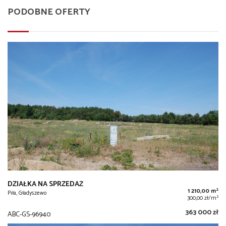
PODOBNE OFERTY
DZIAŁKA NA SPRZEDAŻ
2
1 210,00 m
Piła, Gładyszewo
2
300,00 zł/m
363 000 zł
ABC-GS-96940