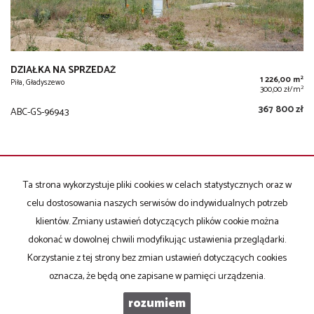
DZIAŁKA NA SPRZEDAŻ
2
1 226,00 m
Piła, Gładyszewo
2
300,00 zł/m
367 800 zł
ABC-GS-96943
Ta strona wykorzystuje pliki cookies w celach statystycznych oraz w
NAPISZ DO NAS
celu dostosowania naszych serwisów do indywidualnych potrzeb
klientów. Zmiany ustawień dotyczących plików cookie można
dokonać w dowolnej chwili modyfikując ustawienia przeglądarki.
Imię
Korzystanie z tej strony bez zmian ustawień dotyczących cookies
oznacza, że będą one zapisane w pamięci urządzenia.
rozumiem
E-mail