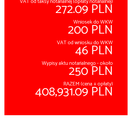
VAT od taksy notarialnej (opłaty notarialnej)
272.09 PLN
Wniosek do WKW
200 PLN
VAT od wniosku do WKW
46 PLN
Wypisy aktu notarialnego - około
250 PLN
RAZEM (cena + opłaty)
408,931.09 PLN