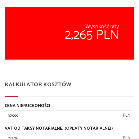
Wysokość raty
2,265 PLN
KALKULATOR KOSZTÓW
CENA NIERUCHOMOŚCI
PLN
VAT OD TAKSY NOTARIALNEJ (OPŁATY NOTARIALNEJ)
PLN