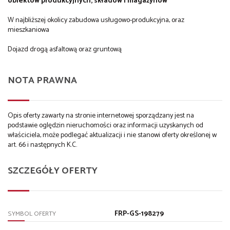
obiektów produkcyjnych, składów i magazynów
W najbliższej okolicy zabudowa usługowo-produkcyjna, oraz
mieszkaniowa
Dojazd drogą asfaltową oraz gruntową
NOTA PRAWNA
Opis oferty zawarty na stronie internetowej sporządzany jest na
podstawie oględzin nieruchomości oraz informacji uzyskanych od
właściciela, może podlegać aktualizacji i nie stanowi oferty określonej w
art. 66 i następnych K.C.
SZCZEGÓŁY OFERTY
FRP-GS-198279
SYMBOL OFERTY