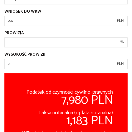
WNIOSEK DO WKW
PLN
PROWIZJA
%
WYSOKOŚĆ PROWIZJI
PLN
Podatek od czynności cywilno-prawnych
7,980 PLN
Taksa notarialna (opłata notarialna)
1,183 PLN