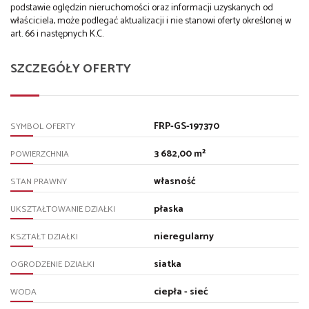
podstawie oględzin nieruchomości oraz informacji uzyskanych od
właściciela, może podlegać aktualizacji i nie stanowi oferty określonej w
art. 66 i następnych K.C.
SZCZEGÓŁY OFERTY
FRP-GS-197370
SYMBOL OFERTY
3 682,00 m²
POWIERZCHNIA
własność
STAN PRAWNY
płaska
UKSZTAŁTOWANIE DZIAŁKI
nieregularny
KSZTAŁT DZIAŁKI
siatka
OGRODZENIE DZIAŁKI
ciepła - sieć
WODA