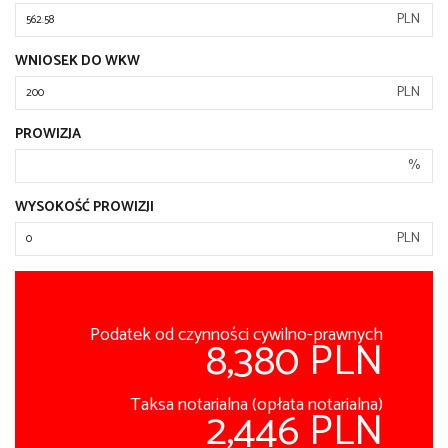
PLN
WNIOSEK DO WKW
PLN
PROWIZJA
%
WYSOKOŚĆ PROWIZJI
PLN
Podatek od czynności cywilno-prawnych
8,380 PLN
Taksa notarialna (opłata notarialna)
2,446 PLN