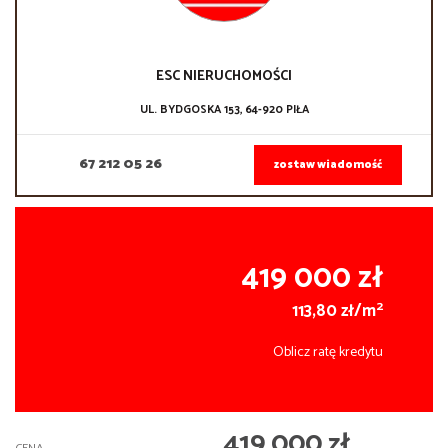
ESC NIERUCHOMOŚCI
UL. BYDGOSKA 153, 64-920 PIŁA
67 212 05 26
zostaw wiadomość
419 000 zł
2
113,80 zł/m
Oblicz ratę kredytu
419 000 zł