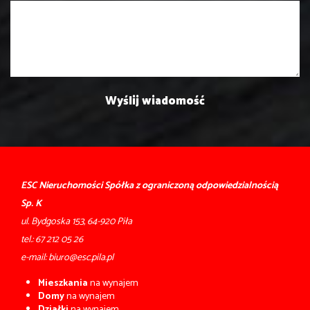
ESC Nieruchomości Spółka z ograniczoną odpowiedzialnością
Sp. K
ul. Bydgoska 153, 64-920 Piła
tel.:
67 212 05 26
e-mail:
biuro@esc.pila.pl
Mieszkania
na wynajem
Domy
na wynajem
Działki
na wynajem