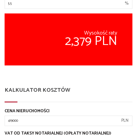
%
Wysokość raty
2,379 PLN
KALKULATOR KOSZTÓW
CENA NIERUCHOMOŚCI
PLN
VAT OD TAKSY NOTARIALNEJ (OPŁATY NOTARIALNEJ)