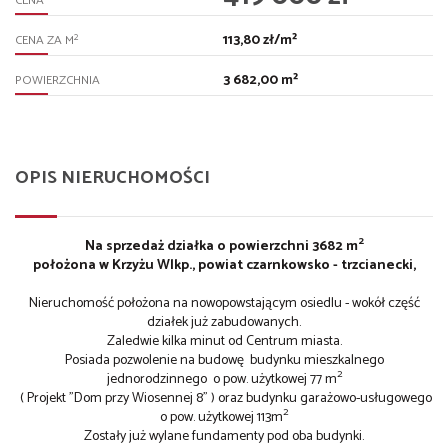
CENA
113,80 zł/m²
2
CENA ZA M
3 682,00 m²
POWIERZCHNIA
OPIS NIERUCHOMOŚCI
2
Na sprzedaż działka o powierzchni 3682 m
położona w Krzyżu Wlkp., powiat czarnkowsko - trzcianecki,
Nieruchomość położona na nowopowstającym osiedlu - wokół część
działek już zabudowanych.
Zaledwie kilka minut od Centrum miasta.
Posiada pozwolenie na budowę budynku mieszkalnego
2
jednorodzinnego o pow. użytkowej 77 m
( Projekt "Dom przy Wiosennej 8" ) oraz budynku garażowo-usługowego
2
o pow. użytkowej 113m
Zostały już wylane fundamenty pod oba budynki.