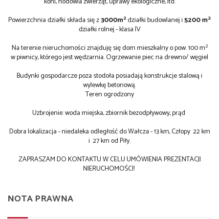
koni, hodowla zwierząt, uprawy ekologiczne, itd.
2
2
Powierzchnia działki składa się z
3000m
działki budowlanej i
5200 m
działki rolnej - klasa IV
2
Na terenie nieruchomości znajduję się dom mieszkalny o pow. 100 m
w piwnicy, którego jest wędzarnia. Ogrzewanie piec na drewno/ węgiel
Budynki gospodarcze poza stodoła posiadają konstrukcje stalową i
wylewkę betonową.
Teren ogrodzony
Uzbrojenie: woda miejska, zbiornik bezodpływowy, prąd
Dobra lokalizacja - niedaleka odległość do Wałcza - 13 km, Człopy 22 km
i 27 km od Piły.
ZAPRASZAM DO KONTAKTU W CELU UMÓWIENIA PREZENTACJI
NIERUCHOMOŚCI!
NOTA PRAWNA