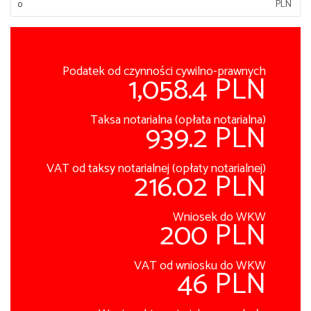
PLN
Podatek od czynności cywilno-prawnych
1,058.4 PLN
Taksa notarialna (opłata notarialna)
939.2 PLN
VAT od taksy notarialnej (opłaty notarialnej)
216.02 PLN
Wniosek do WKW
200 PLN
VAT od wniosku do WKW
46 PLN