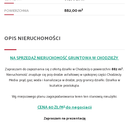
882,00 m²
POWIERZCHNIA
OPIS NIERUCHOMOŚCI
NA SPRZEDAŻ NIERUCHOMOŚĆ GRUNTOWA W CHODZIEŻY
2
Zapraszam do zapoznania się z ofertą działki w Chodzieży o powierzchni
882 m
.
Nieruchomość znajduje się przy drodze asfaltowej w spokojnej części Chodzieży.
Media: prąd, gaz, woda i kanalizacja w drodze, przy granicy działki. Działka w
kształcie prostokąta.
Wg miejscowego planu zagospodarowania teren ten stanowią nieużytki.
2
CENA 60 ZŁ/M
do negocjacji
Zapraszam na prezentację