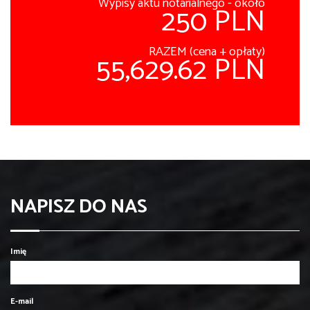
Wypisy aktu notarialnego - około
250 PLN
RAZEM (cena + opłaty)
55,629.62 PLN
NAPISZ DO NAS
Imię
E-mail