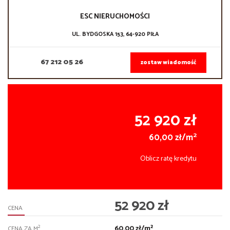
ESC NIERUCHOMOŚCI
UL. BYDGOSKA 153, 64-920 PIŁA
67 212 05 26
zostaw wiadomość
52 920 zł
2
60,00 zł/m
Oblicz ratę kredytu
52 920 zł
CENA
60,00 zł/m²
2
CENA ZA M