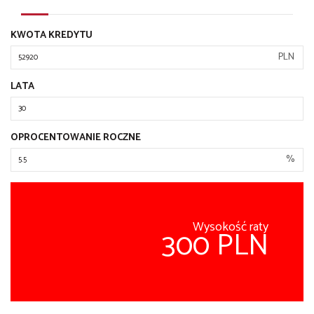
KWOTA KREDYTU
PLN
LATA
OPROCENTOWANIE ROCZNE
%
Wysokość raty
300 PLN