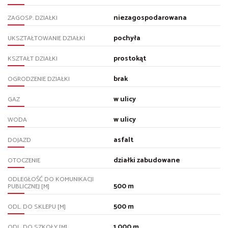
niezagospodarowana
ZAGOSP. DZIAŁKI
pochyła
UKSZTAŁTOWANIE DZIAŁKI
prostokąt
KSZTAŁT DZIAŁKI
brak
OGRODZENIE DZIAŁKI
w ulicy
GAZ
w ulicy
WODA
asfalt
DOJAZD
działki zabudowane
OTOCZENIE
ODLEGŁOŚĆ DO KOMUNIKACJI
500 m
PUBLICZNEJ [M]
500 m
ODL. DO SKLEPU [M]
1 000 m
ODL. DO SZKOŁY [M]