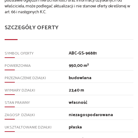
podstawie oględzin nieruchomości oraz informacji uzyskanych od
właściciela, może podlegać aktualizacji i nie stanowi oferty określonej w
art. 66 i następnych K.C.
SZCZEGÓŁY OFERTY
ABC-GS-96881
SYMBOL OFERTY
950,00 m²
POWIERZCHNIA
budowlana
PRZEZNACZENIE DZIAŁKI
23,40 m
WYMIARY DZIAŁKI
własność
STAN PRAWNY
niezagospodarowana
ZAGOSP. DZIAŁKI
płaska
UKSZTAŁTOWANIE DZIAŁKI