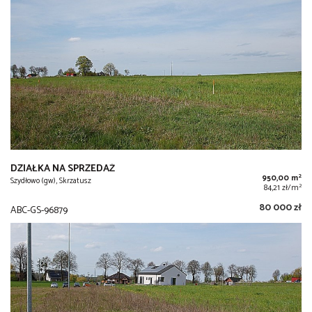
DZIAŁKA NA SPRZEDAŻ
2
950,00 m
Szydłowo (gw), Skrzatusz
2
84,21 zł/m
80 000 zł
ABC-GS-96879