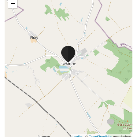
−
Leaflet
| ©
OpenStreetMap
contributors