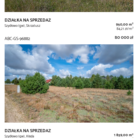
DZIAŁKA NA SPRZEDAŻ
2
950,00 m
Szydłowo (gw), Skrzatusz
2
84,21 zł/m
80 000 zł
ABC-GS-96882
DZIAŁKA NA SPRZEDAŻ
2
1 859,00 m
Szydłowo (gw), Kłoda