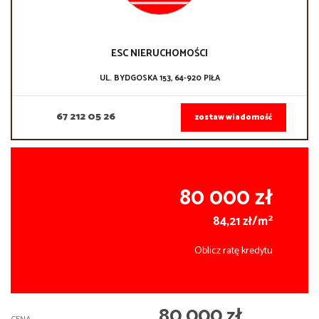
ESC NIERUCHOMOŚCI
UL. BYDGOSKA 153, 64-920 PIŁA
67 212 05 26
zostaw wiadomość
80 000 zł
2
84,21 zł/m
Oblicz ratę kredytu
80 000 zł