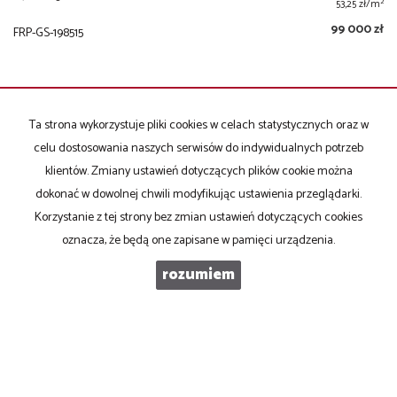
2
53,25 zł/m
99 000 zł
FRP-GS-198515
Ta strona wykorzystuje pliki cookies w celach statystycznych oraz w
NAPISZ DO NAS
celu dostosowania naszych serwisów do indywidualnych potrzeb
klientów. Zmiany ustawień dotyczących plików cookie można
dokonać w dowolnej chwili modyfikując ustawienia przeglądarki.
Imię
Korzystanie z tej strony bez zmian ustawień dotyczących cookies
oznacza, że będą one zapisane w pamięci urządzenia.
rozumiem
E-mail
Telefon komórkowy