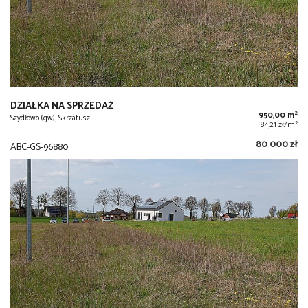
DZIAŁKA NA SPRZEDAŻ
2
950,00 m
Szydłowo (gw), Skrzatusz
2
84,21 zł/m
80 000 zł
ABC-GS-96880