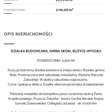
28,70 zł/m²
CENA ZA M
3 101,00 m²
POWIERZCHNIA
OPIS NIERUCHOMOŚCI
DZIAŁKA BUDOWLANA, GMINA SKOKI, BLIŻYCE-WYSOKA
POWIERZCHNIA: 0,3101 HA
Duża, przestronna działka położona w miejscowości Wysoka, gmina
Skoki. Przeznaczona pod zabudowę mieszkalną. Wydane Warunki
Zabudowy. W okolicy zabudowa rozproszona.
Cicha i spokojna okolica. Działka obecnie porośnięta drzewostanem.
Położone niedaleko do kompleksu jezior na terenie otuliny Parku
Krajobrazowego „Puszcza Zielonka”. Jezioro Gackie, Borowe, Księże,
Garnek, Dzwonowskie. Odległość od jezior - ok. 10.000 km