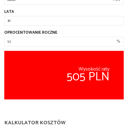
LATA
OPROCENTOWANIE ROCZNE
%
Wysokość raty
505 PLN
KALKULATOR KOSZTÓW