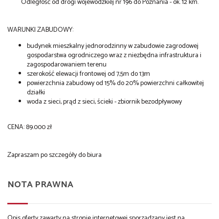
Odległość od drogi wojewódzkiej nr 196 do Poznania - ok. 12 km.
WARUNKI ZABUDOWY:
budynek mieszkalny jednorodzinny w zabudowie zagrodowej
gospodarstwa ogrodniczego wraz z niezbędna infrastruktura i
zagospodarowaniem terenu
szerokość elewacji frontowej od 7,5m do 13m
powierzchnia zabudowy od 15% do 20% powierzchni całkowitej
działki
woda z sieci, prąd z sieci, ścieki - zbiornik bezodpływowy
CENA: 89.000 zł
Zapraszam po szczegóły do biura
NOTA PRAWNA
Opis oferty zawarty na stronie internetowej sporządzany jest na