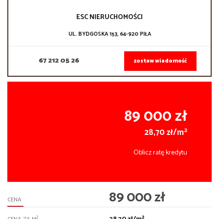
ESC NIERUCHOMOŚCI
UL. BYDGOSKA 153, 64-920 PIŁA
67 212 05 26
zostaw wiadomość
89 000 zł
2
28,70 zł/m
Oblicz ratę kredytu
89 000 zł
CENA
2