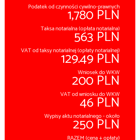
Podatek od czynności cywilno-prawnych
1,780 PLN
Taksa notarialna (opłata notarialna)
563 PLN
VAT od taksy notarialnej (opłaty notarialnej)
129.49 PLN
Wniosek do WKW
200 PLN
VAT od wniosku do WKW
46 PLN
Wypisy aktu notarialnego - około
250 PLN
RAZEM (cena + opłaty)