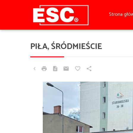
Strona głó
PIŁA, ŚRÓDMIEŚCIE