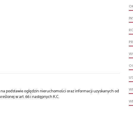
O
IN
R
PR
W
O
U
W
st na podstawie oględzin nieruchomości oraz informacji uzyskanych od
kreślonej w art. 66 i następnych K.C.
WE