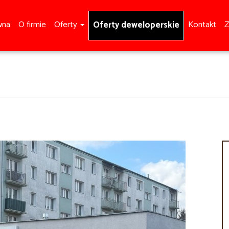
wna
O firmie
Oferty
Kontakt
Z
Oferty deweloperskie