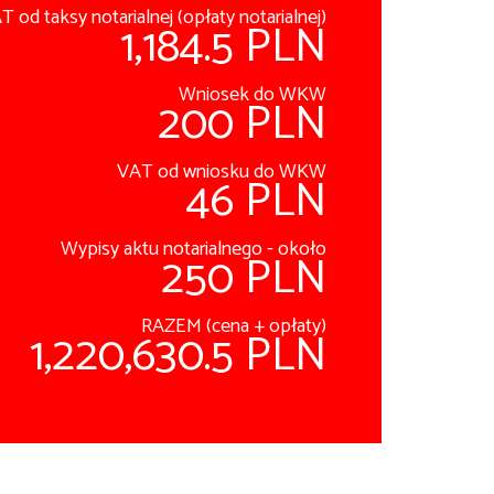
T od taksy notarialnej (opłaty notarialnej)
1,184.5 PLN
Wniosek do WKW
200 PLN
VAT od wniosku do WKW
46 PLN
Wypisy aktu notarialnego - około
250 PLN
RAZEM (cena + opłaty)
1,220,630.5 PLN