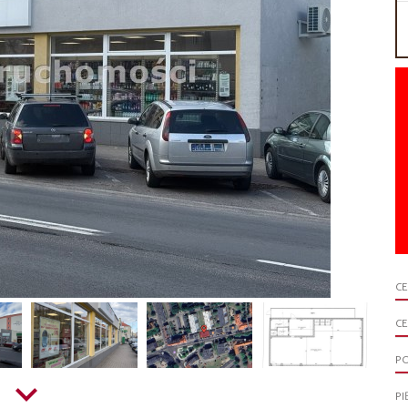
C
CE
P
PI