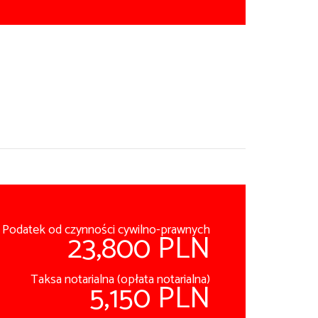
Podatek od czynności cywilno-prawnych
23,800 PLN
Taksa notarialna (opłata notarialna)
5,150 PLN