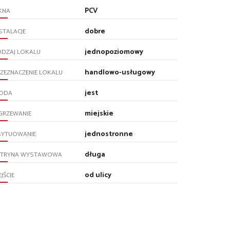
PCV
KNA
dobre
STALACJE
jednopoziomowy
ODZAJ LOKALU
handlowo-usługowy
ZEZNACZENIE LOKALU
jest
ODA
miejskie
GRZEWANIE
jednostronne
SYTUOWANIE
długa
ITRYNA WYSTAWOWA
od ulicy
JŚCIE