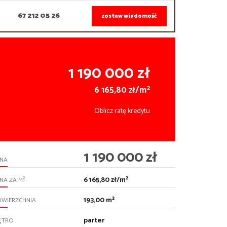
67 212 05 26
zostaw wiadomość
1 190 000 zł
2
6 165,80 zł/m
Oblicz ratę kredytu
1 190 000 zł
ENA
6 165,80 zł/m²
2
NA ZA M
193,00 m²
OWIERZCHNIA
parter
ĘTRO