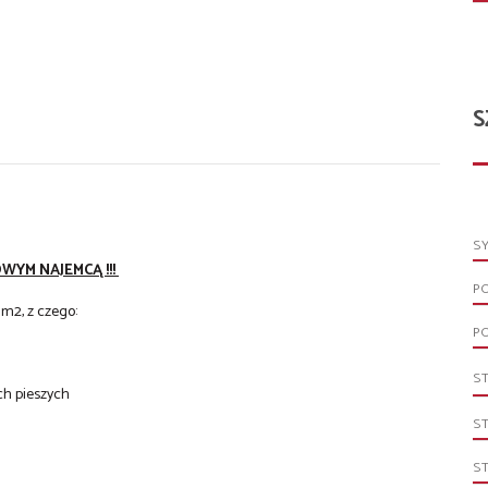
S
S
YM NAJEMCĄ !!!
P
 m2, z czego:
P
S
ch pieszych
S
S