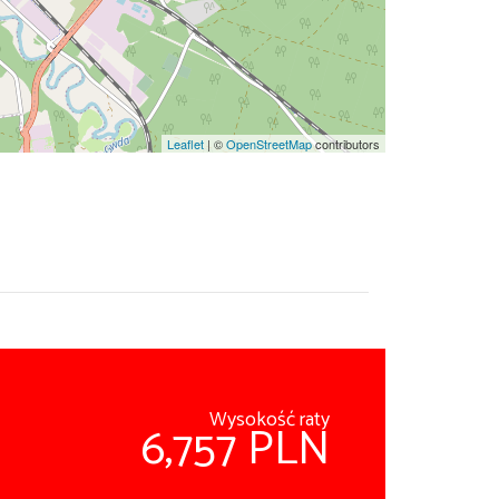
Leaflet
| ©
OpenStreetMap
contributors
Wysokość raty
6,757 PLN