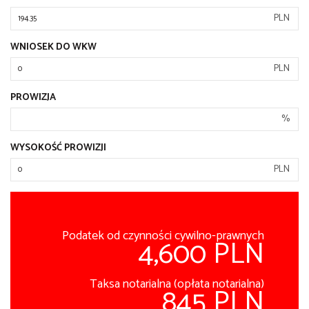
PLN
WNIOSEK DO WKW
PLN
PROWIZJA
%
WYSOKOŚĆ PROWIZJI
PLN
Podatek od czynności cywilno-prawnych
4,600 PLN
Taksa notarialna (opłata notarialna)
845 PLN