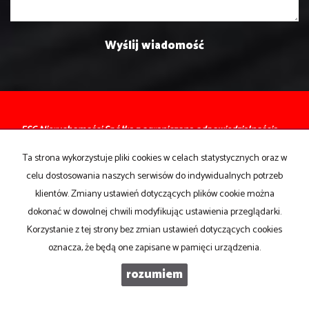
ESC Nieruchomości Spółka z ograniczoną odpowiedzialnością
Sp. K
Ta strona wykorzystuje pliki cookies w celach statystycznych oraz w
ul. Bydgoska 153, 64-920 Piła
celu dostosowania naszych serwisów do indywidualnych potrzeb
tel.:
67 212 05 26
klientów. Zmiany ustawień dotyczących plików cookie można
e-mail:
biuro@esc.pila.pl
dokonać w dowolnej chwili modyfikując ustawienia przeglądarki.
Mieszkania
na wynajem
Korzystanie z tej strony bez zmian ustawień dotyczących cookies
Domy
na wynajem
oznacza, że będą one zapisane w pamięci urządzenia.
Działki
na wynajem
Lokale
na wynajem
rozumiem
Hale
na wynajem
Obiekty
na wynajem