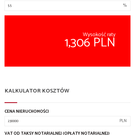
%
Wysokość raty
1,306 PLN
KALKULATOR KOSZTÓW
CENA NIERUCHOMOŚCI
PLN
VAT OD TAKSY NOTARIALNEJ (OPŁATY NOTARIALNEJ)