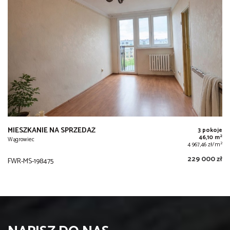
MIESZKANIE NA SPRZEDAŻ
3 pokoje
2
46,10 m
Wągrowiec
2
4 967,46 zł/m
229 000 zł
FWR-MS-198475