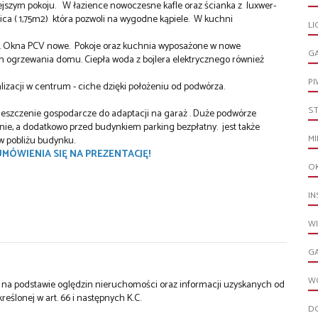
ejszym pokoju. W łazience nowoczesne kafle oraz ścianka z luxwer-
ica ( 1,75m2) która pozwoli na wygodne kąpiele. W kuchni
LI
e. Okna PCV nowe. Pokoje oraz kuchnia wyposażone w nowe
G
łem ogrzewania domu. Ciepła woda z bojlera elektrycznego również
PI
izacji w centrum - ciche dzięki położeniu od podwórza.
S
omieszczenie gospodarcze do adaptacji na garaż . Duże podwórze
e, a dodatkowo przed budynkiem parking bezpłatny. jest także
MI
w pobliżu budynku.
UMÓWIENIA SIĘ NA PREZENTACJĘ!
O
IN
W
G
W
st na podstawie oględzin nieruchomości oraz informacji uzyskanych od
kreślonej w art. 66 i następnych K.C.
D