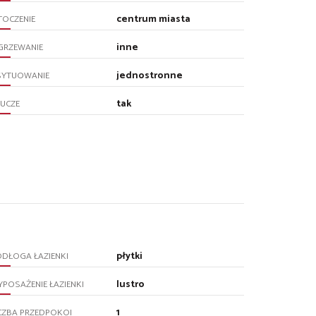
centrum miasta
TOCZENIE
inne
GRZEWANIE
jednostronne
SYTUOWANIE
tak
UCZE
płytki
DŁOGA ŁAZIENKI
lustro
POSAŻENIE ŁAZIENKI
1
CZBA PRZEDPOKOI