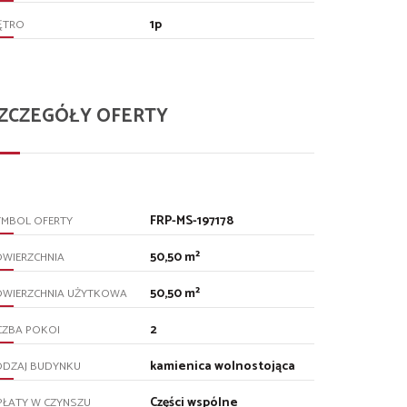
1p
ĘTRO
ZCZEGÓŁY OFERTY
FRP-MS-197178
YMBOL OFERTY
50,50 m²
OWIERZCHNIA
50,50 m²
OWIERZCHNIA UŻYTKOWA
2
CZBA POKOI
kamienica wolnostojąca
ODZAJ BUDYNKU
Części wspólne
PŁATY W CZYNSZU