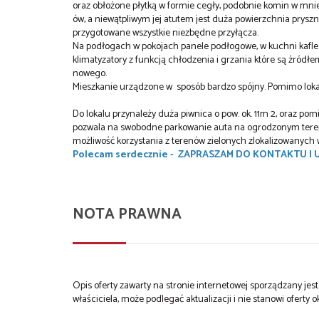
oraz obłożone płytką w formie cegły, podobnie komin w mni
ów, a niewątpliwym jej atutem jest duża powierzchnia pryszn
przygotowane wszystkie niezbędne przyłącza.
Na podłogach w pokojach panele podłogowe, w kuchni kafl
klimatyzatory z funkcją chłodzenia i grzania które są źród
nowego.
Mieszkanie urządzone w sposób bardzo spójny. Pomimo lokal
Do lokalu przynależy duża piwnica o pow. ok. 11m 2, oraz p
pozwala na swobodne parkowanie auta na ogrodzonym tereni
możliwość korzystania z terenów zielonych zlokalizowanych 
Polecam serdecznie - ZAPRASZAM DO KONTAKTU I 
NOTA PRAWNA
Opis oferty zawarty na stronie internetowej sporządzany je
właściciela, może podlegać aktualizacji i nie stanowi oferty o