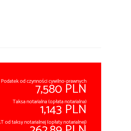
Podatek od czynności cywilno-prawnych
7,580 PLN
Taksa notarialna (opłata notarialna)
1,143 PLN
T od taksy notarialnej (opłaty notarialnej)
262.89 PLN