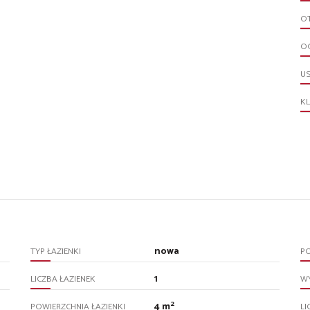
O
O
U
KL
nowa
TYP ŁAZIENKI
PO
1
LICZBA ŁAZIENEK
WY
2
4 m
POWIERZCHNIA ŁAZIENKI
LI