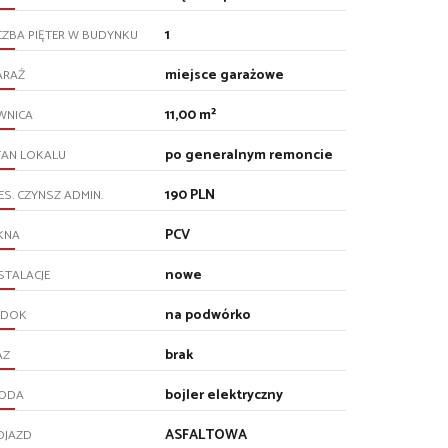
1
CZBA PIĘTER W BUDYNKU
miejsce garażowe
ARAŻ
11,00 m²
WNICA
po generalnym remoncie
TAN LOKALU
190 PLN
ES. CZYNSZ ADMIN.
PCV
KNA
nowe
STALACJE
na podwórko
IDOK
brak
AZ
bojler elektryczny
ODA
ASFALTOWA
OJAZD