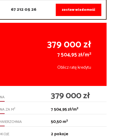
67 212 05 26
zostaw wiadomość
379 000 zł
2
7 504,95 zł/m
Oblicz ratę kredytu
379 000 zł
ENA
7 504,95 zł/m²
2
NA ZA M
50,50 m²
OWIERZCHNIA
2 pokoje
OKOJE