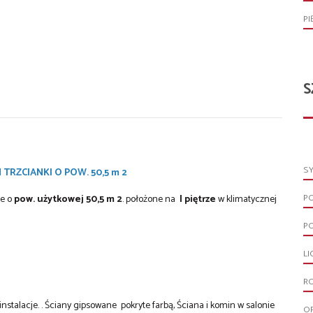
PI
S
S
TRZCIANKI O POW. 50,5 m 2
P
e o
pow. użytkowej 50,5 m 2
. położone na
I piętrze
w klimatycznej
P
LI
R
stalacje. . Ściany gipsowane pokryte farbą, Ściana i komin w salonie
O