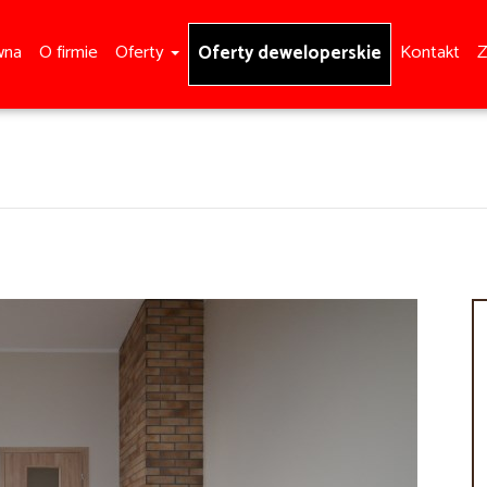
wna
O firmie
Oferty
Kontakt
Z
Oferty deweloperskie