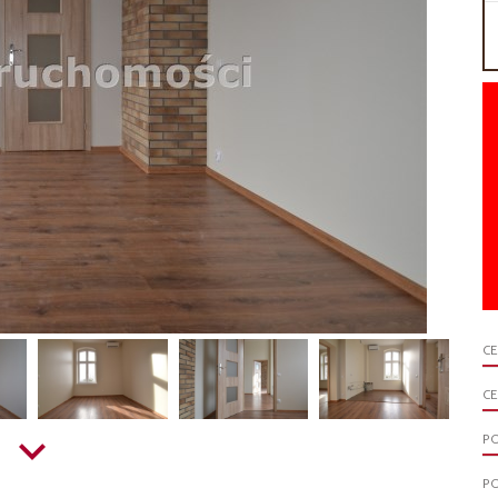
C
CE
P
P