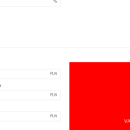
%
PLN
)
PLN
PLN
VA