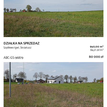
DZIAŁKA NA SPRZEDAŻ
2
950,00 m
Szydłowo (gw), Skrzatusz
2
84,21 zł/m
80 000 zł
ABC-GS-96879