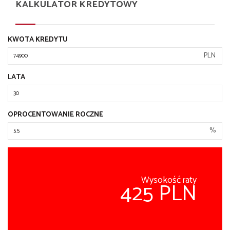
KALKULATOR KREDYTOWY
KWOTA KREDYTU
PLN
LATA
OPROCENTOWANIE ROCZNE
%
Wysokość raty
425 PLN