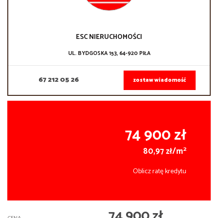
ESC NIERUCHOMOŚCI
UL. BYDGOSKA 153, 64-920 PIŁA
67 212 05 26
zostaw wiadomość
74 900 zł
2
80,97 zł/m
Oblicz ratę kredytu
74 900 zł