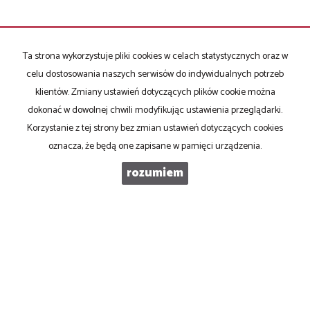
Ta strona wykorzystuje pliki cookies w celach statystycznych oraz w
NAPISZ DO NAS
celu dostosowania naszych serwisów do indywidualnych potrzeb
klientów. Zmiany ustawień dotyczących plików cookie można
dokonać w dowolnej chwili modyfikując ustawienia przeglądarki.
Imię
Korzystanie z tej strony bez zmian ustawień dotyczących cookies
oznacza, że będą one zapisane w pamięci urządzenia.
rozumiem
E-mail
Telefon komórkowy
Kod zabezpieczający