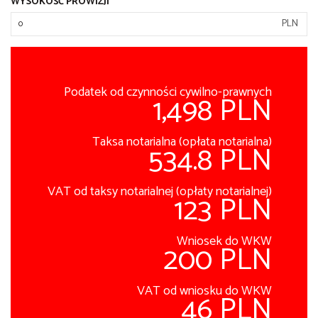
WYSOKOŚĆ PROWIZJI
PLN
Podatek od czynności cywilno-prawnych
1,498 PLN
Taksa notarialna (opłata notarialna)
534.8 PLN
VAT od taksy notarialnej (opłaty notarialnej)
123 PLN
Wniosek do WKW
200 PLN
VAT od wniosku do WKW
46 PLN